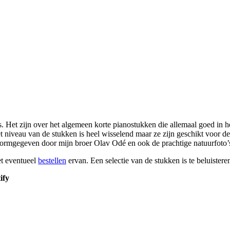
 Het zijn over het algemeen korte pianostukken die allemaal goed in he
niveau van de stukken is heel wisselend maar ze zijn geschikt voor de b
rmgegeven door mijn broer Olav Odé en ook de prachtige natuurfoto’s 
et eventueel
bestellen
ervan. Een selectie van de stukken is te beluister
ify