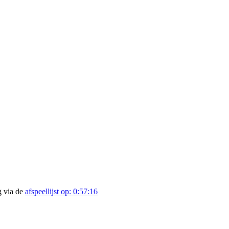
g via de
afspeellijst op: 0:57:16